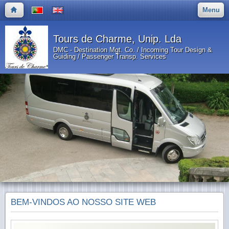
Menu
Tours de Charme, Unip. Lda
DMC - Destination Mgt. Co. / Incoming Tour Design &
Guiding / Passenger Transp. Services
BEM-VINDOS AO NOSSO SITE WEB